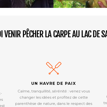
 VENIR PÊCHER LA CARPE AU LAC DE S
UN HAVRE DE PAIX
Calme, tranquillité, sérénité : venez vous
t-
changer les idées et profitez de cette
es
tr
parenthèse de nature, dans le respect des
est