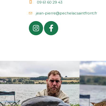
09 61 60 29 43
jean-pierre@pechelacsaintfront.fr