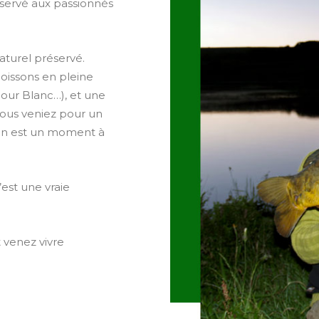
éservé aux passionnés
aturel préservé.
poissons en pleine
our Blanc…), et une
vous veniez pour un
ion est un moment à
’est une vraie
 venez vivre