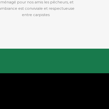
ménagé pour nos amis les pêcheurs, et
'ambiance est conviviale et respectueuse
entre carpistes