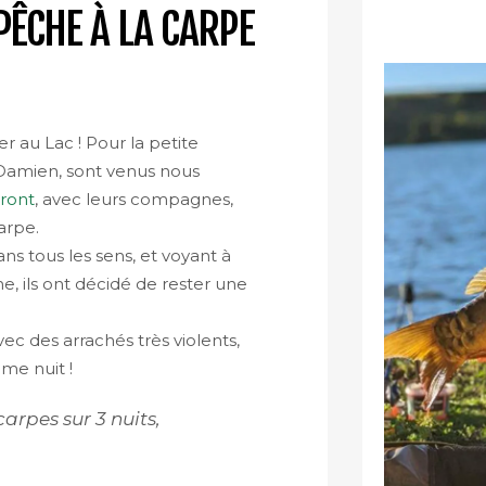
PÊCHE À LA CARPE
r au Lac ! Pour la petite
t Damien, sont venus nous
Front
, avec leurs compagnes,
arpe.
ans tous les sens, et voyant à
e, ils ont décidé de rester une
vec des arrachés très violents,
ème nuit !
carpes sur 3 nuits,