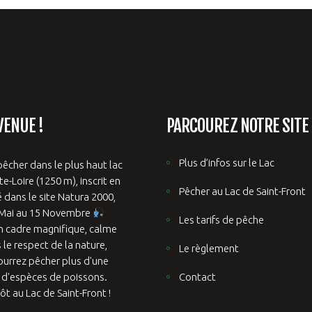
VENUE !
PARCOUREZ NOTRE SITE
Plus d’infos sur le Lac
êcher dans le plus haut lac
e-Loire (1250 m), inscrit en
Pêcher au Lac de Saint-Front
é dans le site Natura 2000,
 Mai au 15 Novembre
Les tarifs de pêche
n cadre magnifique, calme
 le respect de la nature,
Le règlement
ourrez pêcher plus d'une
 d'espèces de poissons.
Contact
ôt au Lac de Saint-Front !