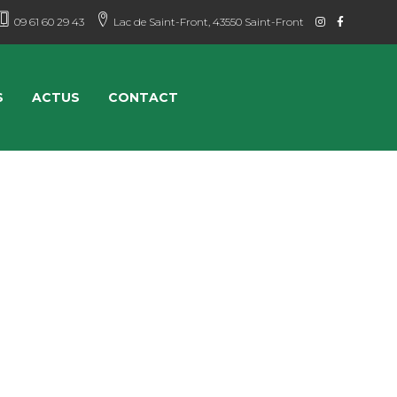
09 61 60 29 43
Lac de Saint-Front, 43550 Saint-Front
S
ACTUS
CONTACT