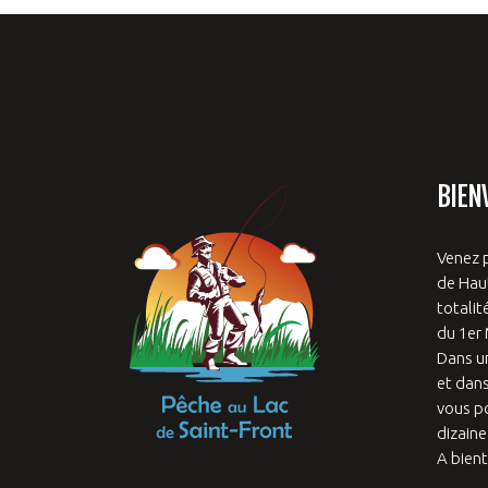
BIEN
Venez p
de Haut
totalit
du 1er
Dans u
et dans
vous p
dizaine
A bient